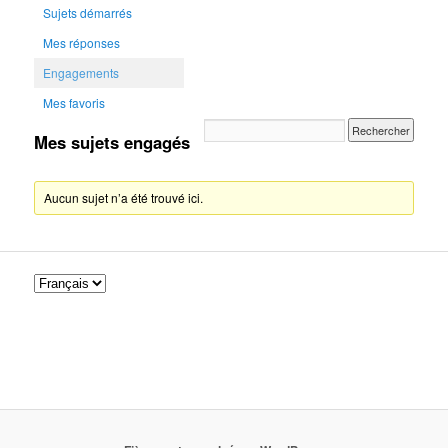
Sujets démarrés
Mes réponses
Engagements
Mes favoris
Mes sujets engagés
Aucun sujet n’a été trouvé ici.
C
h
o
i
s
i
r
u
n