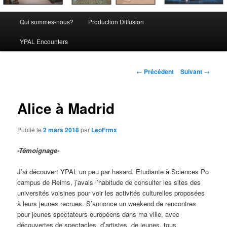
Menu
Qui sommes-nous?
Production Diffusion
principal
YPAL Encounters
Navigation
←
Précédent
Suivant
→
des
articles
Alice à Madrid
Publié le
2 mars 2018
par
LeoFrmx
-Témoignage-
J’ai découvert YPAL un peu par hasard. Etudiante à Sciences Po
campus de Reims, j’avais l’habitude de consulter les sites des
universités voisines pour voir les activités culturelles proposées
à leurs jeunes recrues. S’annonce un weekend de rencontres
pour jeunes spectateurs européens dans ma ville, avec
découvertes de spectacles, d’artistes, de jeunes, tous