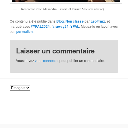
Rencontre avec Alexandra Lacroix et Farnaz Modarresifar (c)
Ce contenu a été publié dans
Blog
,
Non classé
par
LeoFrmx
, et
marqué avec
#YPAL2024
,
faraway24
,
YPAL
. Mettez-le en favori avec
son
permalien
.
Laisser un commentaire
Vous devez
vous connecter
pour publier un commentaire.
C
h
o
i
s
i
r
u